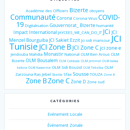
Bizerte
Académie des Officiers
citoyens
Communauté
COVID-
Corona
Corona Virus
19
Gouvernorat_ Bizerte
Digitalisation
humanité
JCi
Impact
International
JCI
JAYCEES_WE_CAN_DO_IT
JCI
Menzel Bourguiba
JCI Sakiet Ezzit
Jci sidi mansour
Tunisie
JCI Zone B
JCI Zone C
jci zone e
Monastir
Jendouba
Mahdia
National
OLM Ben Arous
OLM
OLM Bousalem
Bizerte
OLM Cebbala
OLM Jemmel
OLM kalaa
OLM Sidi Bouzid
OLM
kebira
OLM Kasserine
OLM Tebolba
Sousse
Zarzouna
Ras Jebel
Sfax
TOUZA
Sbeitla
Zone A
Zone B
Zone C
Zone D
Zone sud
CATÉGORIES
Evénement Locale
Événement Zonale