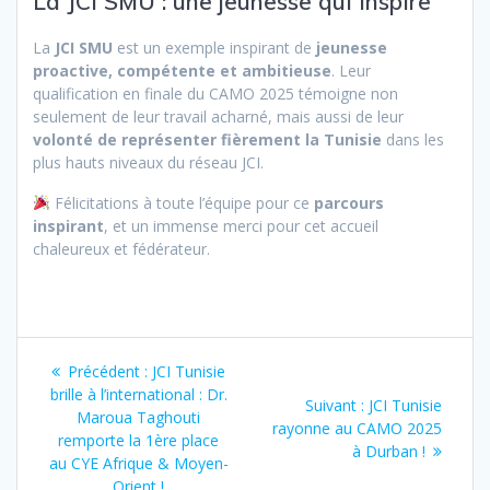
La JCI SMU : une jeunesse qui inspire
La
JCI SMU
est un exemple inspirant de
jeunesse
proactive, compétente et ambitieuse
. Leur
qualification en finale du CAMO 2025 témoigne non
seulement de leur travail acharné, mais aussi de leur
volonté de représenter fièrement la Tunisie
dans les
plus hauts niveaux du réseau JCI.
Félicitations à toute l’équipe pour ce
parcours
inspirant
, et un immense merci pour cet accueil
chaleureux et fédérateur.
Précédent :
JCI Tunisie
brille à l’international : Dr.
Suivant :
JCI Tunisie
Maroua Taghouti
rayonne au CAMO 2025
remporte la 1ère place
à Durban !
au CYE Afrique & Moyen-
Orient !