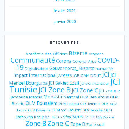
février 2020
janvier 2020
ÉTIQUETTES
Bizerte
Académie des Officiers
citoyens
Communauté
COVID-
Corona
Corona Virus
19
Gouvernorat_ Bizerte
Digitalisation
humanité
JCi
Impact
International
JCI
JAYCEES_WE_CAN_DO_IT
JCI
Menzel Bourguiba
JCI Sakiet Ezzit
Jci sidi mansour
Tunisie
JCI Zone B
JCI Zone C
jci zone e
Monastir
Jendouba
Mahdia
National
OLM Ben Arous
OLM
OLM Bousalem
Bizerte
OLM Cebbala
OLM Jemmel
OLM kalaa
OLM Sidi Bouzid
OLM
kebira
OLM Kasserine
OLM Tebolba
Sousse
Zarzouna
Ras Jebel
Sfax
TOUZA
Sbeitla
Zone A
Zone B
Zone C
Zone D
Zone sud