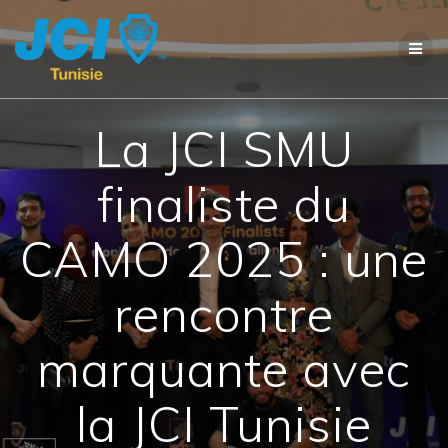
La JCI SMU
finaliste du
CAMO 2025 : une
rencontre
marquante avec
la JCI Tunisie