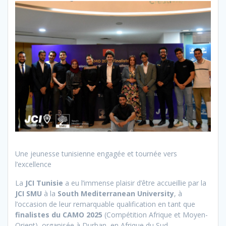
Une jeunesse tunisienne engagée et tournée vers
l’excellence
La
JCI Tunisie
a eu l’immense plaisir d’être accueillie par la
JCI SMU
à la
South Mediterranean University
, à
l’occasion de leur remarquable qualification en tant que
finalistes du CAMO 2025
(Compétition Afrique et Moyen-
Orient), organisée à Durban, en Afrique du Sud.