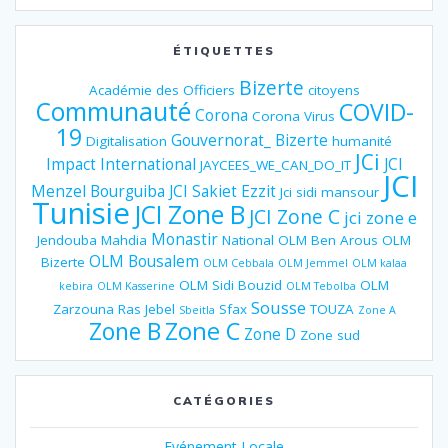
ÉTIQUETTES
Bizerte
Académie des Officiers
citoyens
Communauté
COVID-
Corona
Corona Virus
19
Gouvernorat_ Bizerte
Digitalisation
humanité
JCi
Impact
International
JCI
JAYCEES_WE_CAN_DO_IT
JCI
Menzel Bourguiba
JCI Sakiet Ezzit
Jci sidi mansour
Tunisie
JCI Zone B
JCI Zone C
jci zone e
Monastir
Jendouba
Mahdia
National
OLM Ben Arous
OLM
OLM Bousalem
Bizerte
OLM Cebbala
OLM Jemmel
OLM kalaa
OLM Sidi Bouzid
OLM
kebira
OLM Kasserine
OLM Tebolba
Sousse
Zarzouna
Ras Jebel
Sfax
TOUZA
Sbeitla
Zone A
Zone B
Zone C
Zone D
Zone sud
CATÉGORIES
Evénement Locale