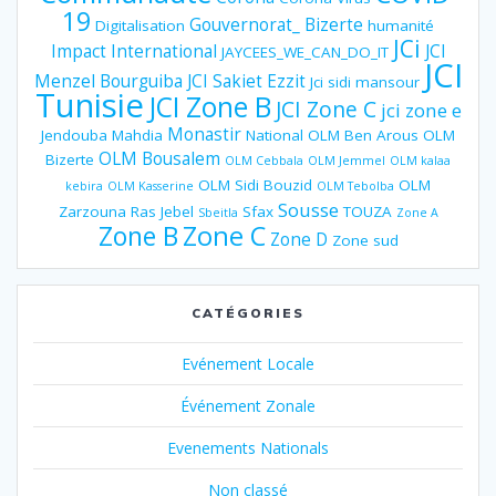
19
Gouvernorat_ Bizerte
Digitalisation
humanité
JCi
Impact
International
JCI
JAYCEES_WE_CAN_DO_IT
JCI
Menzel Bourguiba
JCI Sakiet Ezzit
Jci sidi mansour
Tunisie
JCI Zone B
JCI Zone C
jci zone e
Monastir
Jendouba
Mahdia
National
OLM Ben Arous
OLM
OLM Bousalem
Bizerte
OLM Cebbala
OLM Jemmel
OLM kalaa
OLM Sidi Bouzid
OLM
kebira
OLM Kasserine
OLM Tebolba
Sousse
Zarzouna
Ras Jebel
Sfax
TOUZA
Sbeitla
Zone A
Zone B
Zone C
Zone D
Zone sud
CATÉGORIES
Evénement Locale
Événement Zonale
Evenements Nationals
Non classé